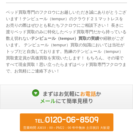
ベッド買取専門のフクロウにお越しいただき誠にありがとうござ
います！テンピュール（tempur）のクラウド２１マットレスを
お売りの際はぜひとも私たちフクロウにご相談下さい！ 長きに
渡りベッド買取のみに特化したベッド買取専門だから持っている
数え切れない
テンピュール（tempur）買取の実績
や経験がござ
います。 テンピュール（tempur）買取の知識においては当社が
トップだと自負しております。熟練のテンピュール（tempur）
買取査定員が高価買取を実現いたします！ もちろん、その場で
すべて現金買取！思い立ったらまずはベッド買取専門フクロウま
で、お気軽にご連絡下さい！
まずはお気軽に
お電話
か
メール
にて簡単見積り
0120-06-8509
TEL:
営業時間 AM10：00～PM22：00 年中無休 土日祝日 大歓迎