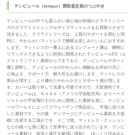
テンピュール（tempur）買取査定員のつぶやき
テンピュールの中でも柔らかい寝心地が特徴のクラウドシリー
ズのクラウド２１シングルサイズマットレスをお買取りさせて
頂きました。
クラウドシリーズは、上質のサポートを望むと同
時に、やわらかいマットレスで睡眠を楽しみたい人におすすめ
します。
マットレスの一番上にあるコンフォート層は、瞬時に
リラックスできるように特別に開発されたテンピュールES（エ
クストラソフト）素材からできており、テンピュールサポート
層と調和し、テンピュールのやわらかい感触をお求めの方に、
心地よさ、サポート力、耐久性をお届けします。
マットレスの
厚みが増すと、より優れたやわらかさとサポート感が増しま
す。
カバーは取り外して洗濯も可能ですので、大変便利です。
テンピュールは、ＮＡＳＡ（アメリカ宇宙航空局）がスペース
シャトルの宇宙飛行士のために開発した素材を基に、テンピュ
ールワールドによってスウェーデンで商品化し、市場に送り出
した素材です。
その後、デンマークにテンピュール素材を大規
模に生産する工場ができ、そこで枕、マットレス・クッション
などの様々な形に変えて世界中に送り出されています。
テンピ
ュール素材は、体温と体圧を敏感に感知し、ゆっくり沈み込ん