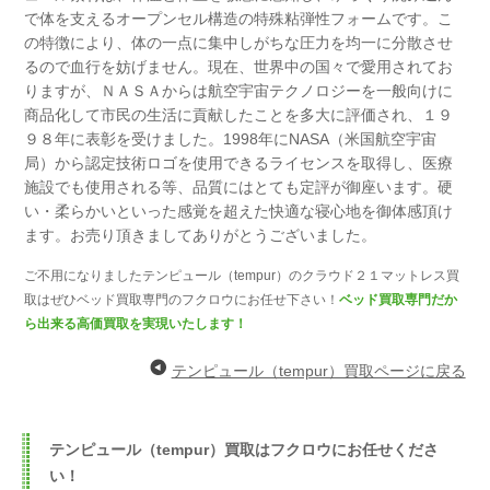
で体を支えるオープンセル構造の特殊粘弾性フォームです。
こ
の特徴により、体の一点に集中しがちな圧力を均一に分散させ
るので血行を妨げません。
現在、世界中の国々で愛用されてお
りますが、ＮＡＳＡからは航空宇宙テクノロジーを一般向けに
商品化して市民の生活に貢献したことを多大に評価され、１９
９８年に表彰を受けました。
1998年にNASA（米国航空宇宙
局）から認定技術ロゴを使用できるライセンスを取得し、医療
施設でも使用される等、品質にはとても定評が御座います。
硬
い・柔らかいといった感覚を超えた快適な寝心地を御体感頂け
ます。
お売り頂きましてありがとうございました。
ご不用になりましたテンピュール（tempur）のクラウド２１マットレス買
取はぜひベッド買取専門のフクロウにお任せ下さい！
ベッド買取専門だか
ら出来る高価買取を実現いたします！
テンピュール（tempur）買取ページに戻る
テンピュール（tempur）買取はフクロウにお任せくださ
い！