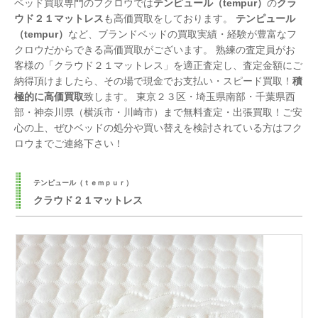
ベッド買取専門のフクロウでは
テンピュール（tempur）
の
クラ
ウド２１マットレス
も高価買取をしております。
テンピュール
（tempur）
など、ブランドベッドの買取実績・経験が豊富なフ
クロウだからできる高価買取がございます。 熟練の査定員がお
客様の「クラウド２１マットレス」を適正査定し、査定金額にご
納得頂けましたら、その場で現金でお支払い・スピード買取！
積
極的に高価買取
致します。 東京２３区・埼玉県南部・千葉県西
部・神奈川県（横浜市・川崎市）まで無料査定・出張買取！ご安
心の上、ぜひベッドの処分や買い替えを検討されている方はフク
ロウまでご連絡下さい！
テンピュール（ｔｅｍｐｕｒ）
クラウド２１マットレス