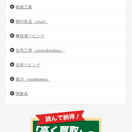
桜屋工業
無印良品（muji）
爽快潔リビング
生毛工房（umoukoubou）
石井リビング
西川（nishikawa）
関家具