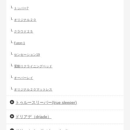
トッパー7
オリジナル２０
クラウド２５
Futon-1
センセーション19
電動リクライニングベッド
オーバーレイ
オリジナル２０マットレス
トゥルースリーパー(true sleeper)
ドリアデ（driade）