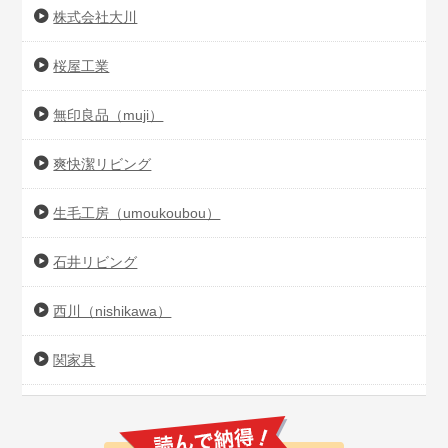
株式会社大川
桜屋工業
無印良品（muji）
爽快潔リビング
生毛工房（umoukoubou）
石井リビング
西川（nishikawa）
関家具