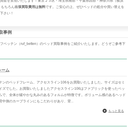
買取を実現いたします！東京２３区・埼玉県南部・千葉県西部・神奈川県（横浜
 もちろん
出張買取費用は無料
です。ご安心の上、ぜひベッドの処分や買い替えを
下さい！
買取事例
ベッテン（ruf_betten）のベッド買取事例をご紹介いたします。どうぞご参考下
レーム
テンのベッドフレーム、アクセスライン106をお買取いたしました。サイズはセミ
イズでした。お買取いたしましたアクセスライン106はファブリックを使ったベッ
ムで、全体が緩やかな丸みのあるフォルムが特徴です。ボリューム感のあるヘッド
背中側のカーブラインにもこだわりがあり、背...
もっと見る