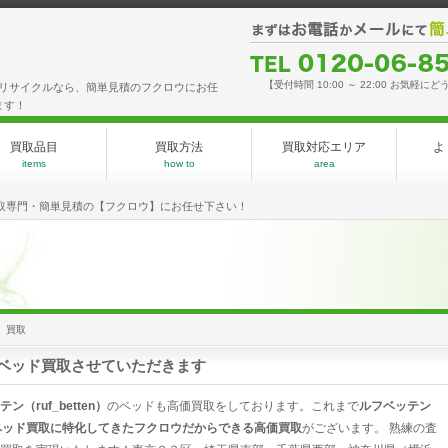
【受付時間 10:00 ～ 22:00 お気軽にど
買取やリサイクルなら、簡単見積のフクロウにお任
ます！
買取品目
買取方法
買取対応エリア
よ
items
how to
area
取専門・簡単見積の【フクロウ】にお任せ下さい！
n）買取
n）のベッド買取させていただきます
ン（ruf_betten）
のベッドも高価買取をしております。これまで
ルフベッテン
ベッド買取に特化してきたフクロウだからできる高価買取
がございます。 熟練の査