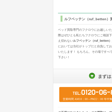
ルフベッテン（ruf_bett
ベッド買取専門のフクロウにお越しいただ
際はぜひとも私たちフクロウにご相談下
え切れない
ルフベッテン（ruf_bette
においては当社がトップだと自負しており
いたします！ もちろん、その場ですべ
下さい！
まずは
0120-06-
TEL:
営業時間 AM10：00～PM22：00 年