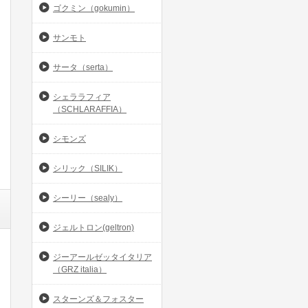
ゴクミン（gokumin）
サンモト
サータ（serta）
シェララフィア
（SCHLARAFFIA）
シモンズ
シリック（SILIK）
シーリー（sealy）
ジェルトロン(geltron)
ジーアールゼッタイタリア
（GRZ italia）
スターンズ＆フォスター