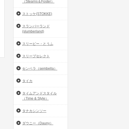
（Stearns＆Foster）
ストッケ(STOKKE)
スランバーランド
(slumberland)
スリーピー・とうふ
スリープセレクト
センベラ（sembella）
タイカ
タイムアンドスタイル
（Time & Style）
タナカシンソー
ダウニー（Dauny）