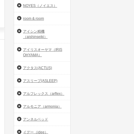
NOYES（ノイエス）
room & room
アイシン精機
（aishinseiki）
アイリスオーヤマ（IRIS
OHYAMA）
アクタス(ACTUS)
アスリープ(ASLEEP)
アルフレックス（arflex）
アルモニア（armonia）
アンネルベッド
イデー（idee）