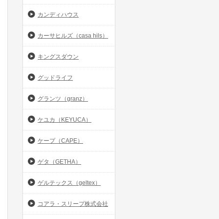
カンディハウス
カーサヒルズ（casa hils）
キングスダウン
グッドライフ
グランツ（granz）
ケユカ（KEYUCA）
ケープ（CAPE）
ゲタ（GETHA）
ゲルテックス（geltex）
コアラ・スリープ株式会社