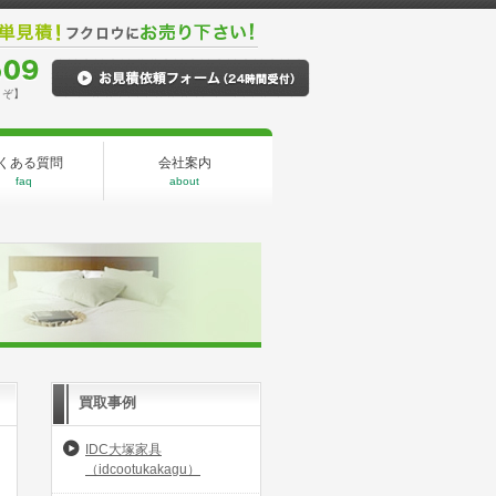
うぞ】
くある質問
会社案内
faq
about
買取事例
IDC大塚家具
（idcootukakagu）