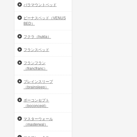
パラマウントベッド
ビーナスベッド（VENUS
BED）
フクラ（hukla）
フランスベッド
フランフラン
（francfranc）
ブレインスリープ
（brainsleep）
ボーコンセプト
（boconcept）
マスターウォール
（masterwal）