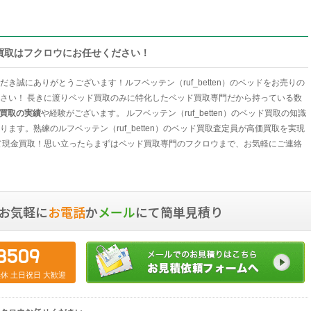
en）買取はフクロウにお任せください！
き誠にありがとうございます！ルフベッテン（ruf_betten）のベッドをお売りの
さい！ 長きに渡りベッド買取のみに特化したベッド買取専門だから持っている数
n）買取の実績
や経験がございます。 ルフベッテン（ruf_betten）のベッド買取の知識
ます。熟練のルフベッテン（ruf_betten）のベッド買取査定員が高価買取を実現
て現金買取！思い立ったらまずはベッド買取専門のフクロウまで、お気軽にご連絡
お気軽に
お電話
か
メール
にて簡単見積り
8509
中無休 土日祝日 大歓迎