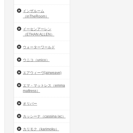
インザルーム
（inTheRoom）
イーセンアーレン
（ETHAN ALLEN）
ウォーターワールド
ウニコ（unico）
エアウィーヴ(airweave)
エマ・マットレス（emma
mattress）
オリバー
カッシーナ（cassina ixc）
カリモク（karimoku）