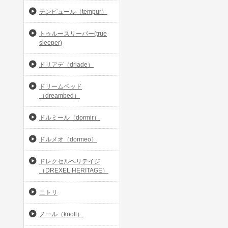
テンピュール（tempur）
トゥルースリーパー(true
sleeper)
ドリアデ（driade）
ドリームベッド
（dreambed）
ドルミール（dormir）
ドルメオ（dormeo）
ドレクセルヘリテイジ
（DREXEL HERITAGE）
ニトリ
ノール（knoll）