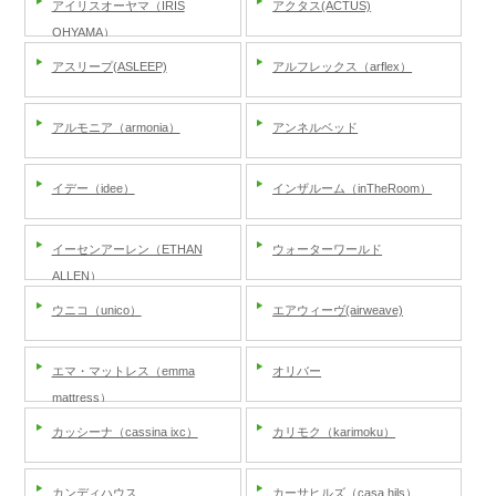
アイリスオーヤマ（IRIS
アクタス(ACTUS)
OHYAMA）
アスリープ(ASLEEP)
アルフレックス（arflex）
アルモニア（armonia）
アンネルベッド
イデー（idee）
インザルーム（inTheRoom）
イーセンアーレン（ETHAN
ウォーターワールド
ALLEN）
ウニコ（unico）
エアウィーヴ(airweave)
エマ・マットレス（emma
オリバー
mattress）
カッシーナ（cassina ixc）
カリモク（karimoku）
カンディハウス
カーサヒルズ（casa hils）