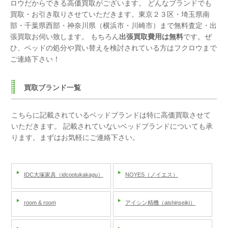
ロウだからできる高価買取がございます。 どんなブランドでも
買取・お引き取りさせていただきます。東京２３区・埼玉県南
部・千葉県西部・神奈川県（横浜市・川崎市）まで無料査定・出
張買取お伺い致します。 もちろん
出張買取費用は無料
です。ぜ
ひ、ベッドの処分や買い替えを検討されている方はフクロウまで
ご連絡下さい！
買取ブランド一覧
こちらに記載されているベッドブランドは特に高価買取させて
いただきます。
記載されていないベッドブランドについても承
ります。まずはお気軽にご連絡下さい。
IDC大塚家具（idcootukakagu）
NOYES（ノイエス）
room & room
アイシン精機（aishinseiki）