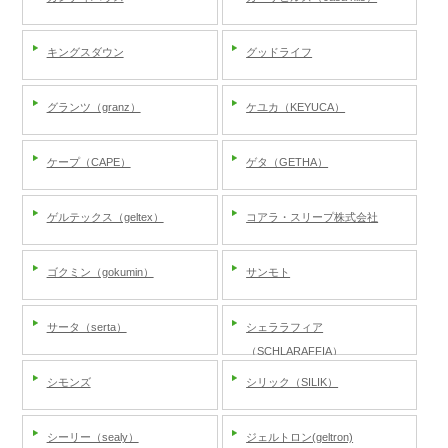
キングスダウン
グッドライフ
グランツ（granz）
ケユカ（KEYUCA）
ケープ（CAPE）
ゲタ（GETHA）
ゲルテックス（geltex）
コアラ・スリープ株式会社
ゴクミン（gokumin）
サンモト
サータ（serta）
シェララフィア
（SCHLARAFFIA）
シモンズ
シリック（SILIK）
シーリー（sealy）
ジェルトロン(geltron)