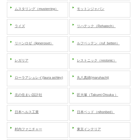
ムスタリング（musterring）
モットンジャパン
ライズ
リハテック（Rehatech）
リーンロゼ（ligneroset）
ルフベッテン（ruf_betten）
レガリア
レストニック（restonic）
ローラアシュレイ(laura ashley)
丸八真綿(maruhachi)
北の住まい設計社
匠大塚（Takumi Otsuka ）
日本ヘルス工業
日本ベッド（nihonbed）
村内ファニチャー
東京インテリア