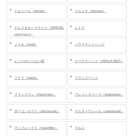
ドルミール（dormir）
ドルメオ（dormeo）
ドレクセルヘリテイジ（DREXEL
ニトリ
HERITAGE）
ノール（knoll）
パラマウントベッド
ヒツジのいらない枕
ビーナスベッド（VENUS BED）
フクラ（hukla）
フランスベッド
フランフラン（francfranc）
ブレインスリープ（brainsleep）
ボーコンセプト（boconcept）
マスターウォール（masterwal）
マニフレックス（magniflex）
マルニ