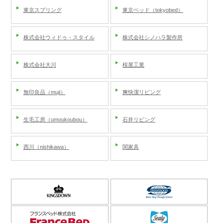
東京スプリング
東京ベッド（tokyobed）
株式会社ウィドゥ・スタイル
株式会社シノハラ製作所
株式会社大川
桜屋工業
無印良品（muji）
爽快潔リビング
生毛工房（umoukoubou）
石井リビング
西川（nishikawa）
関家具