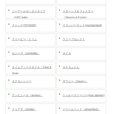
ジーアールゼッタイタリア
スターンズ＆フォスター
（GRZ italia）
（Stearns＆Foster）
ストッケ(STOKKE)
スランバーランド(slumberland)
スリーピー・とうふ
スリープセレクト
センベラ（sembella）
タイカ
タイムアンドスタイル（Time &
タナカふとん
Style）
タナカシンソー
ダウニー（Dauny）
テンピュール（tempur）
トゥルースリーパー(true sleeper)
ドリアデ（driade）
ドリームベッド（dreambed）