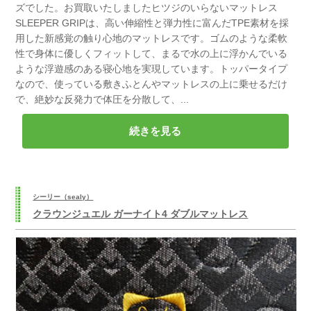
ズでした。お買取いたしましたヒツジのいらないマットレス
SLEEPER GRIPは、高い伸縮性と弾力性に富んだTPE素材を採
用した新感覚の触り心地のマットレスです。ゴムのような柔軟
性で身体に優しくフィットして、まるで水の上に浮かんでいる
ような浮遊感のある寝心地を実現しています。トッパータイプ
なので、使っている敷きふとんやマットレスの上に乗せるだけ
で、絶妙な反発力で体圧を分散して、...
続きを見る
シーリー（sealy）
クラウンジュエル ガーナイト4 ダブルマットレス