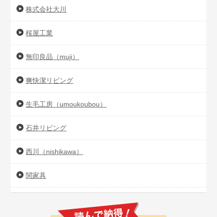
株式会社大川
桜屋工業
無印良品（muji）
爽快潔リビング
生毛工房（umoukoubou）
石井リビング
西川（nishikawa）
関家具