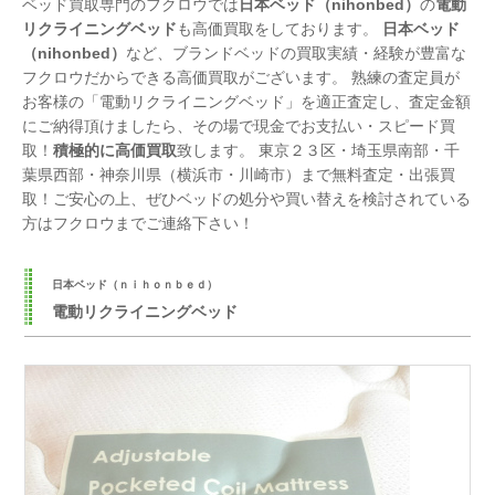
ベッド買取専門のフクロウでは
日本ベッド（nihonbed）
の
電動
リクライニングベッド
も高価買取をしております。
日本ベッド
（nihonbed）
など、ブランドベッドの買取実績・経験が豊富な
フクロウだからできる高価買取がございます。 熟練の査定員が
お客様の「電動リクライニングベッド」を適正査定し、査定金額
にご納得頂けましたら、その場で現金でお支払い・スピード買
取！
積極的に高価買取
致します。 東京２３区・埼玉県南部・千
葉県西部・神奈川県（横浜市・川崎市）まで無料査定・出張買
取！ご安心の上、ぜひベッドの処分や買い替えを検討されている
方はフクロウまでご連絡下さい！
日本ベッド（ｎｉｈｏｎｂｅｄ）
電動リクライニングベッド