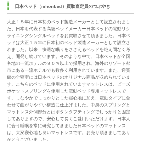
日本ベッド（nihonbed）買取査定員のつぶやき
大正１５年に日本初のベッド製造メーカーとして設立されまし
た、日本を代表する高級ベッドメーカー日本ベッドの電動リク
ライニングシングルベッドをお買取させて頂きました。
日本ベ
ッドは大正１５年に日本初のベッド製造メーカーとして設立さ
れました。
以来、快適な眠りをささえるベッドを絶え間なく考
え、開発し続けています。
そのような中で、日本ベッドが全国
各地の一流ホテルの９０％以上で採用され、海外のリゾート都
市にある一流ホテルでも数多く利用されています。
また、迎賓
館の全寝室には日本ベッドのオリジナル商品が収められていま
す。
こちらのベッドに使用されていますマットレスは、ビーズ
ポケットスプリングを使用した電動ベッド専用マットレスで
す。
しなやかでしっかりとした寝心地に加え、電動タイプに合
わせて曲がりやすい構造に仕上げました。
中身のスプリングと
マットレス外側部分とはボタンタフティングでしっかりと固定
してありますので、安心して長くご愛用いただけます。
日本人
に合う睡眠を常に研究してきました日本ベッドのマットレス
は、大変寝心地も良いマットレスです。
お売り頂きましてあり
がとうございました。