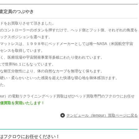
取査定員のつぶやき
ドをお買取りさせて頂きました。
のコントローラーのボタンを押すだけで、ヘッド側とフット側、それぞれの角度を
ックスポジションを選べます。
マットレスは、１９９８年にベッドメーカーとしては唯一NASA（米国航空宇宙
センスを取得しています。
く、医療現場や宇宙開発事業等多岐にわたり使われています。
上で世界No.１にもなっています。
な耐圧分散性により、体の自然なカーブを無理なく保ちます。
硬い・柔らかいといった感覚を超えた快適な寝心地を御体感頂けます。
た。
mpur）の電動リクライニングベッド買取はぜひベッド買取専門のフクロウにお任せ
価買取を実現いたします！
テンピュール（tempur）買取ページに戻る
買取はフクロウにお任せください！