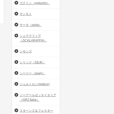
ゴクミン（gokumin）
サンモト
サータ（serta）
シェララフィア
（SCHLARAFFIA）
シモンズ
シリック（SILIK）
シーリー（sealy）
ジェルトロン(geltron)
ジーアールゼッタイタリア
（GRZ italia）
スターンズ＆フォスター