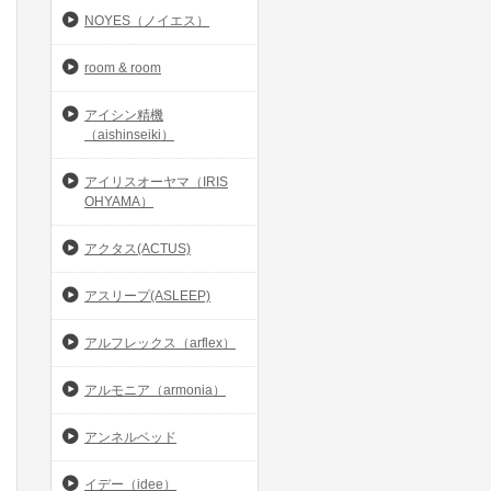
NOYES（ノイエス）
room & room
アイシン精機
（aishinseiki）
アイリスオーヤマ（IRIS
OHYAMA）
アクタス(ACTUS)
アスリープ(ASLEEP)
アルフレックス（arflex）
アルモニア（armonia）
アンネルベッド
イデー（idee）