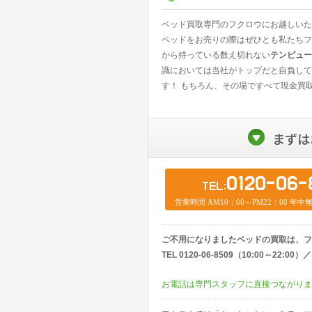
ベッド買取専門のフクロウにお越しいた
ベッドをお売りの際はぜひとも私たちフ
から持っている数え切れない
テンピュー
識においては当社がトップだと自負して
す！ もちろん、その場ですべて現金買
まずは
0120-06-
TEL:
営業時間 AM10：00～PM22：00 年
ご不用になりましたベッドの買取は、フ
TEL 0120-06-8509（10:00～22:
お電話は専門スタッフに直接つながりま