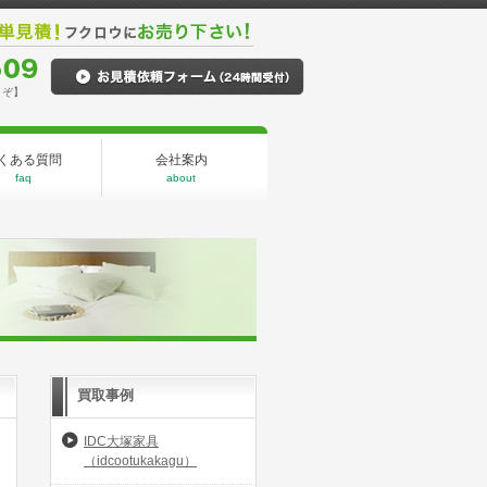
うぞ】
くある質問
会社案内
faq
about
買取事例
IDC大塚家具
（idcootukakagu）