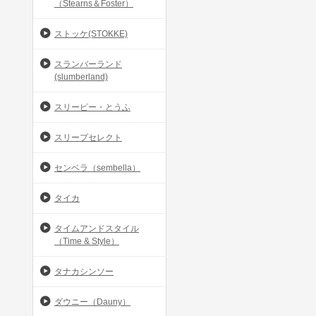
（Stearns＆Foster）
ストッケ(STOKKE)
スランバーランド
(slumberland)
スリーピー・とうふ
スリープセレクト
センベラ（sembella）
タイカ
タイムアンドスタイル
（Time & Style）
タナカシンソー
ダウニー（Dauny）