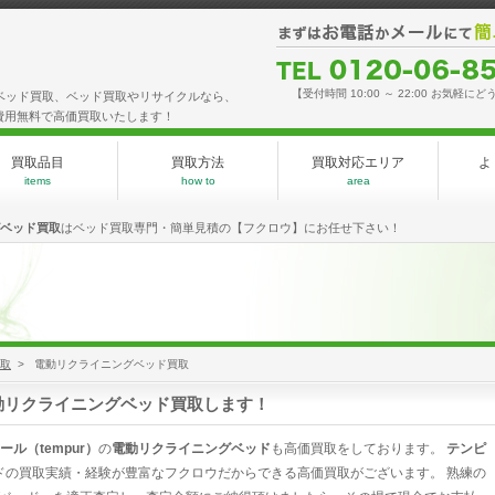
【受付時間 10:00 ～ 22:00 お気軽にど
グベッド買取、ベッド買取やリサイクルなら、
費用無料で高価買取いたします！
買取品目
買取方法
買取対応エリア
よ
items
how to
area
ベッド買取
はベッド買取専門・簡単見積の【フクロウ】にお任せ下さい！
買取
> 電動リクライニングベッド買取
動リクライニングベッド買取します！
ール（tempur）
の
電動リクライニングベッド
も高価買取をしております。
テンピ
ドの買取実績・経験が豊富なフクロウだからできる高価買取がございます。 熟練の