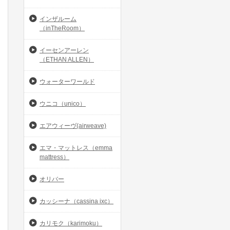
インザルーム
（inTheRoom）
イーセンアーレン
（ETHAN ALLEN）
ウォーターワールド
ウニコ（unico）
エアウィーヴ(airweave)
エマ・マットレス（emma
mattress）
オリバー
カッシーナ（cassina ixc）
カリモク（karimoku）