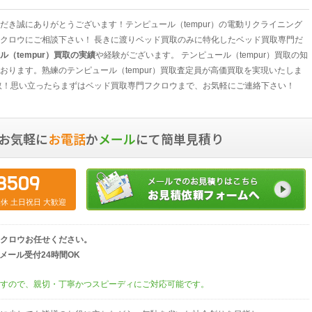
だき誠にありがとうございます！テンピュール（tempur）の電動リクライニング
クロウにご相談下さい！ 長きに渡りベッド買取のみに特化したベッド買取専門だ
ル（tempur）買取の実績
や経験がございます。 テンピュール（tempur）買取の知
おります。熟練のテンピュール（tempur）買取査定員が高価買取を実現いたしま
取！思い立ったらまずはベッド買取専門フクロウまで、お気軽にご連絡下さい！
お気軽に
お電話
か
メール
にて簡単見積り
8509
中無休 土日祝日 大歓迎
クロウお任せください。
00）／メール受付24時間OK
すので、親切・丁寧かつスピーディにご対応可能です。