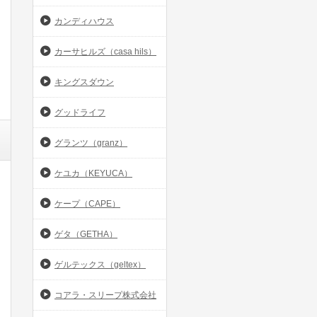
カンディハウス
カーサヒルズ（casa hils）
キングスダウン
グッドライフ
グランツ（granz）
ケユカ（KEYUCA）
ケープ（CAPE）
ゲタ（GETHA）
ゲルテックス（geltex）
コアラ・スリープ株式会社