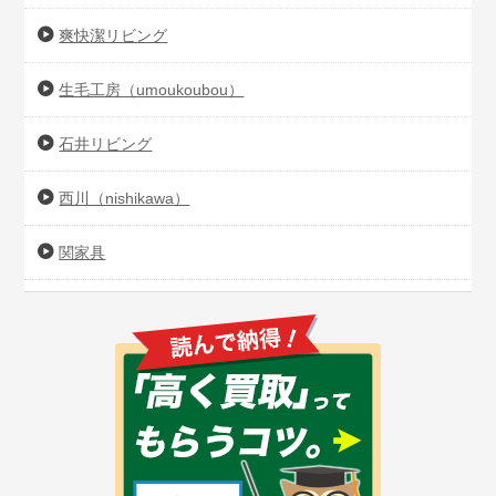
爽快潔リビング
生毛工房（umoukoubou）
石井リビング
西川（nishikawa）
関家具