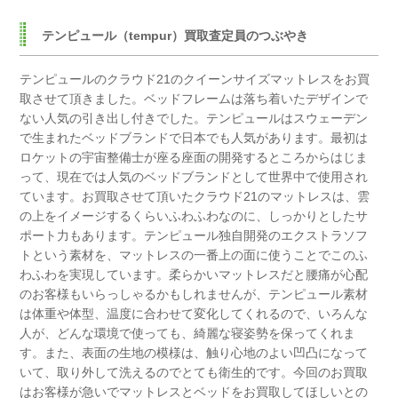
テンピュール（tempur）買取査定員のつぶやき
テンピュールのクラウド21のクイーンサイズマットレスをお買
取させて頂きました。
ベッドフレームは落ち着いたデザインで
ない人気の引き出し付きでした。
テンピュールはスウェーデン
で生まれたベッドブランドで日本でも人気があります。
最初は
ロケットの宇宙整備士が座る座面の開発するところからはじま
って、
現在では人気のベッドブランドとして世界中で使用され
ています。
お買取させて頂いたクラウド21のマットレスは、
雲
の上をイメージするくらいふわふわなのに、しっかりとしたサ
ポート力もあります。
テンピュール独自開発のエクストラソフ
トという素材を、マットレスの一番上の面に使うことでこのふ
わふわを実現しています。
柔らかいマットレスだと腰痛が心配
のお客様もいらっしゃるかもしれませんが、
テンピュール素材
は体重や体型、温度に合わせて変化してくれるので、
いろんな
人が、どんな環境で使っても、綺麗な寝姿勢を保ってくれま
す。
また、表面の生地の模様は、触り心地のよい凹凸になって
いて、取り外して洗えるのでとても衛生的です。
今回のお買取
はお客様が急いでマットレスとベッドをお買取してほしいとの