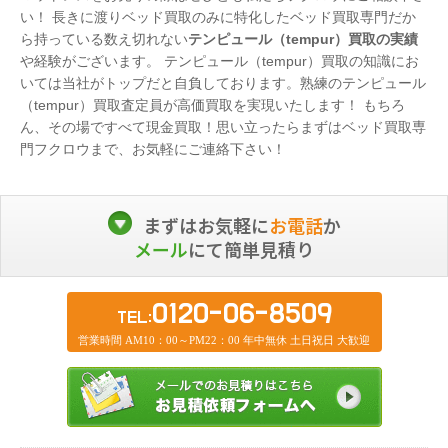
い！ 長きに渡りベッド買取のみに特化したベッド買取専門だか
ら持っている数え切れない
テンピュール（tempur）買取の実績
や経験がございます。 テンピュール（tempur）買取の知識にお
いては当社がトップだと自負しております。熟練のテンピュール
（tempur）買取査定員が高価買取を実現いたします！ もちろ
ん、その場ですべて現金買取！思い立ったらまずはベッド買取専
門フクロウまで、お気軽にご連絡下さい！
まずはお気軽に
お電話
か
メール
にて簡単見積り
0120-06-8509
TEL:
営業時間 AM10：00～PM22：00 年中無休 土日祝日 大歓迎