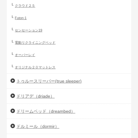
クラウド２５
Futon-1
センセーション19
電動リクライニングベッド
オーバーレイ
オリジナル２０マットレス
トゥルースリーパー(true sleeper)
ドリアデ（driade）
ドリームベッド（dreambed）
ドルミール（dormir）