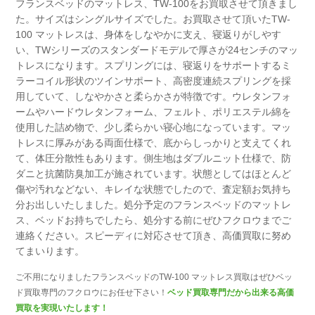
フランスベッドのマットレス、TW-100をお買取させて頂きまし
た。
サイズはシングルサイズでした。
お買取させて頂いたTW-
100 マットレスは、身体をしなやかに支え、寝返りがしやす
い、
TWシリーズのスタンダードモデルで厚さが24センチのマッ
トレスになります。
スプリングには、寝返りをサポートするミ
ラーコイル形状のツインサポート、
高密度連続スプリングを採
用していて、しなやかさと柔らかさが特徴です。
ウレタンフォ
ームやハードウレタンフォーム、フェルト、
ポリエステル綿を
使用した詰め物で、少し柔らかい寝心地になっています。
マッ
トレスに厚みがある両面仕様で、底からしっかりと支えてくれ
て、体圧分散性もあります。
側生地はダブルニット仕様で、防
ダニと抗菌防臭加工が施されています。
状態としてはほとんど
傷や汚れなどない、キレイな状態でしたので、
査定額お気持ち
分お出しいたしました。
処分予定のフランスベッドのマットレ
ス、ベッドお持ちでしたら、
処分する前にぜひフクロウまでご
連絡ください。
スピーディに対応させて頂き、高価買取に努め
てまいります。
ご不用になりましたフランスベッドのTW-100 マットレス買取はぜひベッ
ド買取専門のフクロウにお任せ下さい！
ベッド買取専門だから出来る高価
買取を実現いたします！