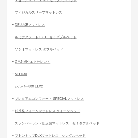
エゼックス 502（3M）セミダブルベッド
フィジカルスリープマットレス
DELUXEマットレス
ルミナグラートZ Z-HI セミダブルベッド
ソシオマットレス ダブルベッド
GMJ-MH-エクセレント
MH-030
シルバー800 ELX2
プレミアムコンフォート SPECIALマットレス
低反発フォームマットレス クイーンベッド
スランバーランド低反発マットレス セミダブルベッド
フトントップDLXマットレス シングルベッド