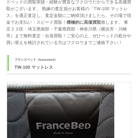
ドベッドの買取実績・経験が豊富なフクロウだからできる高価買
取がございます。 熟練の査定員がお客様の「TW-100 マットレ
ス」を適正査定し、査定金額にご納得頂けましたら、その場で現
金でお支払い・スピード買取！
積極的に高価買取
致します。 東
京２３区・埼玉県南部・千葉県西部・神奈川県（横浜市・川崎
市）まで無料査定・出張買取！ご安心の上、ぜひベッドの処分や
買い替えを検討されている方はフクロウまでご連絡下さい！
フランスベッド（francebed）
TW-100 マットレス