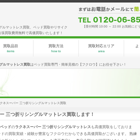
【受付時間 10:00 ～ 22:00 お気軽にど
グルマットレス買取、ベッド買取やリサイク
出張買取費用無料で高価買取いたします！
買取品目
買取方法
買取対応エリア
よ
items
how to
area
ングルマットレス買取
はベッド買取専門・簡単見積の【フクロウ】にお任せ下さい！
クネスーパー 三つ折りシングルマットレス買取
ー 三つ折りシングルマットレス買取します！
ベッド
の
ラクネスーパー 三つ折りシングルマットレス
も高価買取をしておりま
ッドの買取実績・経験が豊富なフクロウだからできる高価買取がございます。 熟練