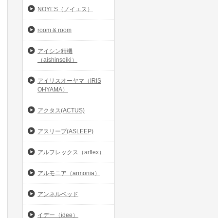
NOYES（ノイエス）
room & room
アイシン精機
（aishinseiki）
アイリスオーヤマ（IRIS
OHYAMA）
アクタス(ACTUS)
アスリープ(ASLEEP)
アルフレックス（arflex）
アルモニア（armonia）
アンネルベッド
イデー（idee）