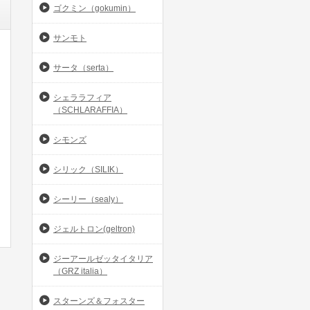
ゴクミン（gokumin）
サンモト
サータ（serta）
シェララフィア
（SCHLARAFFIA）
シモンズ
シリック（SILIK）
シーリー（sealy）
ジェルトロン(geltron)
ジーアールゼッタイタリア
（GRZ italia）
スターンズ＆フォスター