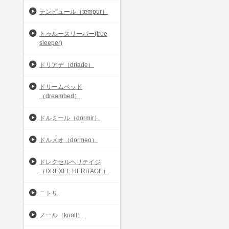
テンピュール（tempur）
トゥルースリーパー(true
sleeper)
ドリアデ（driade）
ドリームベッド
（dreambed）
ドルミール（dormir）
ドルメオ（dormeo）
ドレクセルヘリテイジ
（DREXEL HERITAGE）
ニトリ
ノール（knoll）