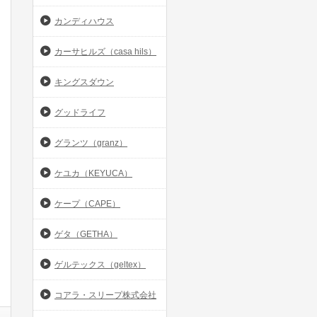
カンディハウス
カーサヒルズ（casa hils）
キングスダウン
グッドライフ
グランツ（granz）
ケユカ（KEYUCA）
ケープ（CAPE）
ゲタ（GETHA）
ゲルテックス（geltex）
コアラ・スリープ株式会社