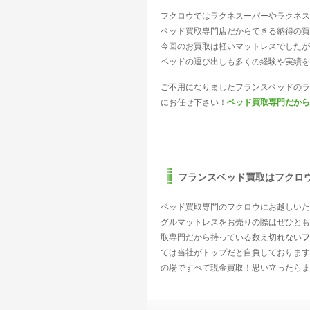
フクロウではラクネスーパーやラクネス
ベッド買取専門店だからできる納得の買
今回のお買取は軽いマットレスでしたが
ベッドの運び出しも多くの経験や実績を
ご不用になりましたフランスベッドのラ
にお任せ下さい！
ベッド買取専門だから
フランスベッド買取はフクロ
ベッド買取専門のフクロウにお越しいた
グルマットレスをお売りの際はぜひとも
取専門だから持っている数え切れない
フ
ては当社がトップだと自負しております
の場ですべて現金買取！思い立ったらま