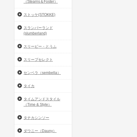
（Stearns＆Foster）
ストッケ(STOKKE)
スランバーランド
(slumberland)
スリーピー・とうふ
スリープセレクト
センベラ（sembella）
タイカ
タイムアンドスタイル
（Time & Style）
タナカシンソー
ダウニー（Dauny）