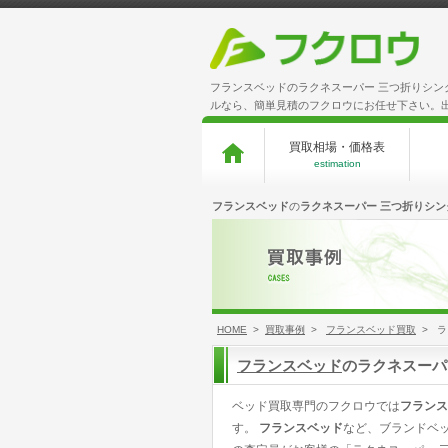
フランスベッドのラクネスーパー 三つ折りシン
ルなら、簡単見積のフクロウにお任せ下さい。
買取相場・価格表
estimation
フランスベッド
の
ラクネスーパー 三つ折りシ
HOME
>
買取事例
>
フランスベッド買取
> ラ
フランスベッド
のラクネスーパ
ベッド買取専門のフクロウでは
フランス
す。
フランスベッド
など、ブランドベ