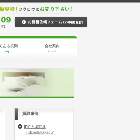
うぞ】
くある質問
会社案内
faq
about
買取事例
IDC大塚家具
（idcootukakagu）