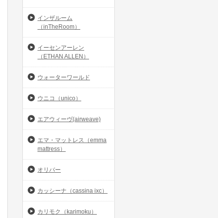
インザルーム
（inTheRoom）
イーセンアーレン
（ETHAN ALLEN）
ウォーターワールド
ウニコ（unico）
エアウィーヴ(airweave)
エマ・マットレス（emma
mattress）
オリバー
カッシーナ（cassina ixc）
カリモク（karimoku）