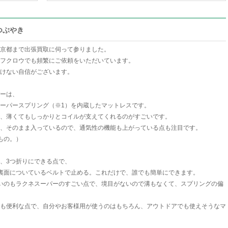
つぶやき
京都まで出張買取に伺って参りました。
フクロウでも頻繁にご依頼をいただいています。
けない自信がございます。
ーは、
ーパースプリング（※1）を内蔵したマットレスです。
、薄くてもしっかりとコイルが支えてくれるのがすごいです。
、そのまま入っているので、通気性の機能も上がっている点も注目です。
もの。）
、3つ折りにできる点で、
裏面についているベルトで止める。これだけで、誰でも簡単にできます。
いのもラクネスーパーのすごい点で、境目がないので溝もなくて、スプリングの偏
も便利な点で、自分やお客様用が使うのはもちろん、アウトドアでも使えそうなマ