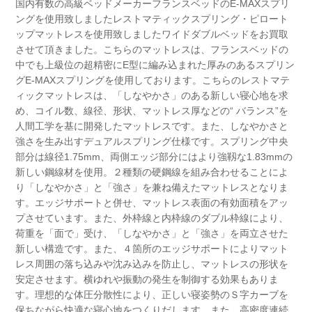
国内有数の高級ベッドメーカーフランスベッドのE-MAXスプリ
ングを使用致しましたレストマティックスプリング・ピロート
ップマットレスを使用致しましたワイドダブルベッドをお買取
させて頂きました。
こちらのマットレスは、フランスベッドの
中でも上級位の超精密にE型に編み込まれた厚みのあるスプリン
グE-MAXスプリングを使用しております。
こちらのレストマテ
ィックマットレスは、「しなやかさ」のある新しい寝心地を求
め、コイル数、線径、形状、マットレス厚などの“ バランス”を
人間工学を基に開発したマットレスです。
また、しなやかさと
強さを生み出すデュアルスプリング仕様です。スプリング中央
部分は線径1.75mm、両側エッジ部分にはより強靱な1.83mmの
新しい鋼線材を使用。
２種類の硬鋼線を組み合わせることによ
り「しなやかさ」と「強さ」を兼ね備えたマットレスとなりま
す。
エッジサポートと併せ、マットレス表面の有効面積をアッ
プさせています。
また、外枠線と内枠線のダブル枠線により、
荷重を「面で」受け、「しなやかさ」と「強さ」を両立させた
新しい構造です。
また、４箇所のエッジサポートによりマット
レス周囲の落ち込みや沈み込みを防止し、マットレスの形状を
安定させます。
横ゆれや振動の発生を制御する効果もありま
す。
理想的な体圧分散性により、正しい寝姿勢のＳ字カーブを
保ちながら快適な寝心地をつくりだします。
また、高密度連続