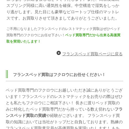
スプリング同様に高い通気性を確保。中空構造で湿気をしっか
り逃がします。
見た目にも豪華なピロートップ仕様のマットレ
スです。
お買取りさせて頂きましてありがとうございました。
ご不用になりましたフランスベッドのレストマテッィク買取はぜひベッド
買取専門のフクロウにお任せ下さい！
ベッド買取専門だから出来る高価買
取を実現いたします！
フランスベッド買取ページに戻る
フランスベッド買取はフクロウにお任せください！
ベッド買取専門のフクロウにお越しいただき誠にありがとうござ
います！フランスベッドのレストマテッィクをお売りの際はぜひ
とも私たちフクロウにご相談下さい！ 長きに渡りベッド買取の
みに特化したベッド買取専門だから持っている数え切れない
フラ
ンスベッド買取の実績
や経験がございます。 フランスベッド買
取の知識においては当社がトップだと自負しております。熟練の
フランスベッド買取査定員が高価買取を実現いたします！ もち