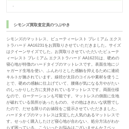
-
シモンズ買取査定員のつぶやき
シモンズのマットレス、ビューティーレスト プレミアム エクス
トラハード AA16231をお買取りさせていただきました。
サイズ
はクイーンサイズでした。
お買取りさせていただいたビューテ
ィーレスト プレミアム エクストラハード AA16231は、
硬めの
寝心地が特徴のハードタイプのマットレスです。
表面生地にジ
ャガード生地を使い、ふんわりとした感触を抑えるために連続
キルトが施されています。
線径が太目のコイルや素材を使うこ
とで、硬めの感触に仕上げていて、
腰痛が気になる方やがたい
のしっかりした方に支持されているマットレスです。
両面仕様
なので、ローテーションも可能です。
マットレスの側面に生地
が破れている箇所があったものの、
その他はきれいな状態でし
たので、だせる限りのお値段をご提示させていただきました。
ハードタイプのマットレスは安定した人気のあるマットレスで
す。
せっかく購入したけど寝心地が合わない、処分方法がわか
らず困っている、
こういったお悩みはございませんか？
ベッ