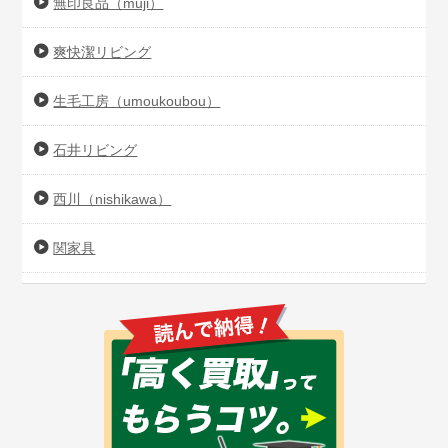
無印良品（muji）
爽快潔リビング
生毛工房（umoukoubou）
石井リビング
西川（nishikawa）
関家具