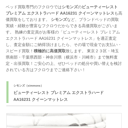
ベッド買取専門のフクロウでは
シモンズ
の
ビューティーレスト
プレミアム エクストラハード AA16231 クイーンマットレス
も高
価買取をしております。
シモンズ
など、ブランドベッドの買取
実績・経験が豊富なフクロウだからできる高価買取がございま
す。 熟練の査定員がお客様の「ビューティーレスト プレミアム
エクストラハード AA16231 クイーンマットレス」を適正査定
し、査定金額にご納得頂けましたら、その場で現金でお支払い・
スピード買取！
積極的に高価買取
致します。 東京２３区・埼玉
県南部・千葉県西部・神奈川県（横浜市・川崎市）まで無料査
定・出張買取！ご安心の上、ぜひベッドの処分や買い替えを検討
されている方はフクロウまでご連絡下さい！
シモンズ（simmons）
ビューティーレスト プレミアム エクストラハード
AA16231 クイーンマットレス