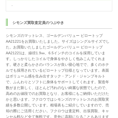
-
シモンズ買取査定員のつぶやき
シモンズのマットレス、ゴールデンバリュー ピロートップ
AA21221をお買取いたしました。
サイズはシングルサイズでし
た。
お買取いたしましたゴールデンバリュー ピロートップ
AA21221は、
線径1.9㎜、6.5インチのコイルを採用していま
す。
しっかりしたコイルで身体をやさしく包みこんでくれま
す。
硬さと柔らかさのバランスが良い寝心地でで、
多くのホテ
ルでも採用されているピロートップ仕様となっています。
表面
はボリューム感を生み出すタック・アンド・ジャンプキルト
で、
ふんわりとソフトに身体をサポートしてくれます。
製造年
数がまだ新しく、ほとんど汚れのない綺麗な状態でしたので、
高めのお値段でのお買取となり、お客様にもご納得いただけた
かと思います。
フクロウではシモンズのマットレスのお買取実
績を多数公開しています。
相場表もご紹介していますので、売
却の際にご活用ください。
フクロウは査定料、出張買取、キャ
ンセル料など全て無料です。
意外に高額になることもあります