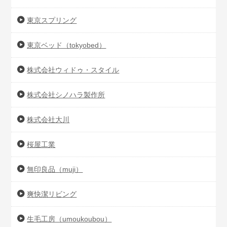
東京スプリング
東京ベッド（tokyobed）
株式会社ウィドゥ・スタイル
株式会社シノハラ製作所
株式会社大川
桜屋工業
無印良品（muji）
爽快潔リビング
生毛工房（umoukoubou）