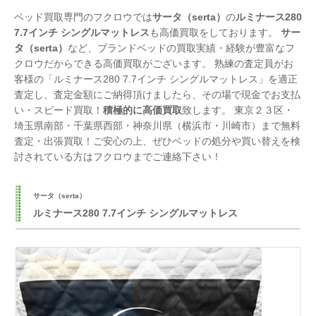
ベッド買取専門のフクロウでは
サータ（serta）
の
ルミナース280
7.7インチ シングルマットレス
も高価買取をしております。
サー
タ（serta）
など、ブランドベッドの買取実績・経験が豊富なフ
クロウだからできる高価買取がございます。 熟練の査定員がお
客様の「ルミナース280 7.7インチ シングルマットレス」を適正
査定し、査定金額にご納得頂けましたら、その場で現金でお支払
い・スピード買取！
積極的に高価買取
致します。 東京２３区・
埼玉県南部・千葉県西部・神奈川県（横浜市・川崎市）まで無料
査定・出張買取！ご安心の上、ぜひベッドの処分や買い替えを検
討されている方はフクロウまでご連絡下さい！
サータ（serta）
ルミナース280 7.7インチ シングルマットレス