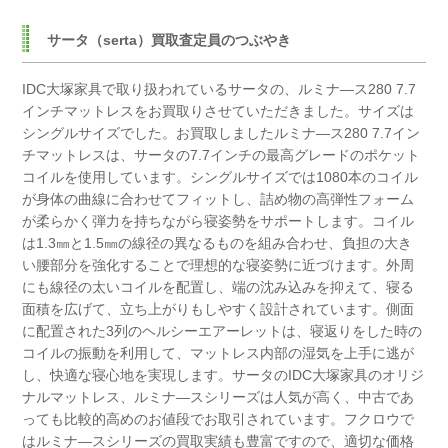
サータ（serta）買取査定員のつぶやき
IDC大塚家具で取り扱われているサータの、
ルミナ―ス280 7.7
インチマットレスをお買取りさせていただきました。
サイズは
シングルサイズでした。
お買取しましたルミナ―ス280 7.7イン
チマットレスは、
サータの7.7インチの最高グレードのポケット
コイルを使用しています。
シングルサイズでは1080本のコイル
が身体の曲線に合わせてフィットし、
詰め物の高弾性フォーム
が柔らかく弾力を持ちながら寝姿勢をサポートします。
コイル
は1.3㎜と1.5㎜の線径の異なるものを組み合わせ、
負担の大き
い腰部分を強化することで理想的な寝姿勢に近づけます。
外周
にも線径の太いコイルを配置し、端の沈み込みを抑えて、
寝る
面積を広げて、立ち上がりもしやすく設計されています。
側面
に配置された3列のヘルシーエアーレットは、
寝返りをした時の
コイルの振動を利用して、
マットレス内部の湿気を上手に逃が
し、快適な寝心地を実現します。
サータのIDC大塚家具のオリジ
ナルマットレス、ルミナ―スシリーズは人気が高く、
中古であ
っても比較的高めのお値段でお取引されています。
フクロウで
はルミナ―スシリーズの買取実績も豊富ですので、
適切な価格