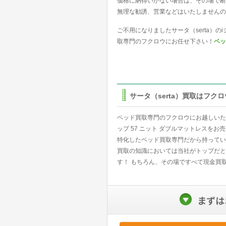
価格に納得いかない場合は、その場で断
無理な勧誘、営業などはいたしませんの
ご不用になりましたサータ（serta）の
取専門のフクロウにお任せ下さい！
ベッ
サータ（serta）買取はフク
ベッド買取専門のフクロウにお越しいただ
ップ 57 ニット ダブルマットレスを
特化したベッド買取専門だから持ってい
買取の知識においては当社がトップだと
す！ もちろん、その場ですべて現金買
まずは