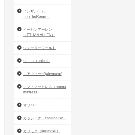
インザルーム
（inTheRoom）
イーセンアーレン
（ETHAN ALLEN）
ウォーターワールド
ウニコ（unico）
エアウィーヴ(airweave)
エマ・マットレス（emma
mattress）
オリバー
カッシーナ（cassina ixc）
カリモク（karimoku）