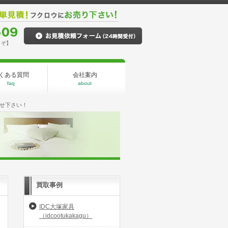
うぞ】
くある質問
会社案内
faq
about
せ下さい！
買取事例
IDC大塚家具
（idcootukakagu）