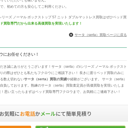
っていただいても構いません。
で、初めての方も安心してご利用ください。
iシリーズ ノーマル ボックストップ 57 ニット ダブルマットレス買取はぜひベッド買
ド買取専門だから出来る高価買取を実現いたします！
サータ（serta）買取ページに戻る
ロウにお任せください！
き誠にありがとうございます！サータ（serta）のiシリーズ ノーマル ボックスト
お売りの際はぜひとも私たちフクロウにご相談下さい！ 長きに渡りベッド買取のみに
る数え切れない
サータ（serta）買取の実績
や経験がございます。 サータ（serta）
自負しております。熟練のサータ（serta）買取査定員が高価買取を実現いたしま
取！思い立ったらまずはベッド買取専門フクロウまで、お気軽にご連絡下さい！
お気軽に
お電話
か
メール
にて簡単見積り