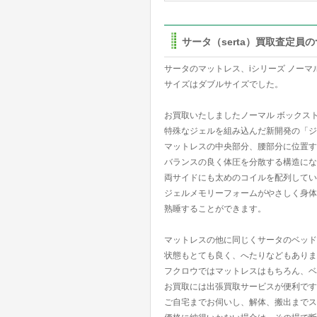
サータ（serta）買取査定員
サータのマットレス、iシリーズ ノーマ
サイズはダブルサイズでした。
お買取いたしましたノーマル ボックス
特殊なジェルを組み込んだ新開発の「ジ
マットレスの中央部分、腰部分に位置す
バランスの良く体圧を分散する構造にな
両サイドにも太めのコイルを配列してい
ジェルメモリーフォームがやさしく身体
熟睡することができます。
マットレスの他に同じくサータのベッド
状態もとても良く、へたりなどもありま
フクロウではマットレスはもちろん、ベ
お買取には出張買取サービスが便利です
ご自宅までお伺いし、解体、搬出までス