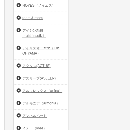
NOYES（ノイエス）
room & room
アイシン精機
（aishinseiki）
アイリスオーヤマ（IRIS
OHYAMA）
アクタス(ACTUS)
アスリープ(ASLEEP)
アルフレックス（arflex）
アルモニア（armonia）
アンネルベッド
イデー（idee）