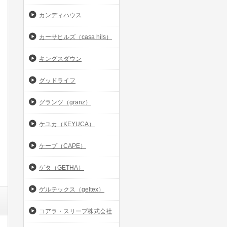
カンディハウス
カーサヒルズ（casa hils）
キングスダウン
グッドライフ
グランツ（granz）
ケユカ（KEYUCA）
ケープ（CAPE）
ゲタ（GETHA）
ゲルテックス（geltex）
コアラ・スリープ株式会社