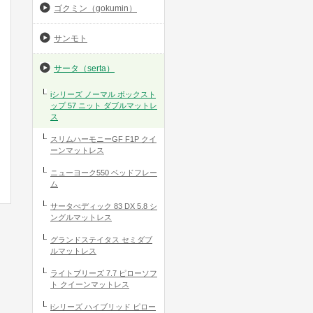
ゴクミン（gokumin）
サンモト
サータ（serta）
iシリーズ ノーマル ボックスト
ップ 57 ニット ダブルマットレ
ス
スリムハーモニーGF F1P クイ
ーンマットレス
ニューヨーク550 ベッドフレー
ム
サータぺディック 83 DX 5.8 シ
ングルマットレス
グランドステイタス セミダブ
ルマットレス
ライトブリーズ 7.7 ピローソフ
ト クイーンマットレス
iシリーズ ハイブリッド ピロー