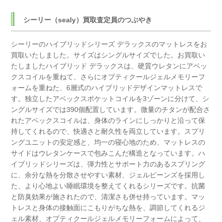
シーリー（sealy）買取査定員のつぶやき
シーリーのハイブリッドシリーズ デラックスのマットレスをお
買取いたしました。
サイズはシングルサイズでした。
お買取い
たしましたハイブリッド デラックスは、硬質ウレタンにアベッ
クスコイルを重ねて、
さらにオプティクールジェルメモリーフ
ォームを重ねた、6層式のハイブリッドデザインマットレスで
す。
独立したアベックスポケットコイルを3ゾーンに分けて、シ
ングルサイズでは390個配置しています。
微量のチタンが配合さ
れたアベックスコイルは、身体のラインにしっかりと沿って保
持してくれるので、
快適さと耐久性を両立しています。
スプリ
ングユニットの安定感と、均一の寝心地のため、
マットレスの
サイドはウレタンケースで包みこんだ構造となっています。
ハ
イブリッドシリーズは、弾力性とサポート力のあるスプリング
に、
余分な熱を分散させやすい素材、ジェルビーンズを採用し
た、より心地よい睡眠環境を整えてくれるシリーズです。
抗菌
と防臭効果が施されたので、清潔さも併せ持っています。
マッ
トレスと身体の接触面にこもりがちな熱を、調節してくれるジ
ェル素材、
オプティクールジェルメモリーフォームによって、