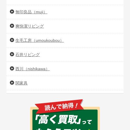
無印良品（muji）
爽快潔リビング
生毛工房（umoukoubou）
石井リビング
西川（nishikawa）
関家具