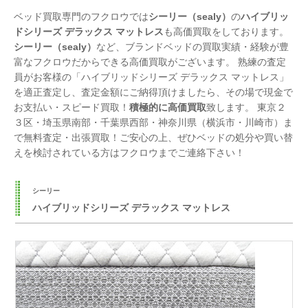
ベッド買取専門のフクロウでは
シーリー（sealy）
の
ハイブリッ
ドシリーズ デラックス マットレス
も高価買取をしております。
シーリー（sealy）
など、ブランドベッドの買取実績・経験が豊
富なフクロウだからできる高価買取がございます。 熟練の査定
員がお客様の「ハイブリッドシリーズ デラックス マットレス」
を適正査定し、査定金額にご納得頂けましたら、その場で現金で
お支払い・スピード買取！
積極的に高価買取
致します。 東京２
３区・埼玉県南部・千葉県西部・神奈川県（横浜市・川崎市）ま
で無料査定・出張買取！ご安心の上、ぜひベッドの処分や買い替
えを検討されている方はフクロウまでご連絡下さい！
シーリー
ハイブリッドシリーズ デラックス マットレス