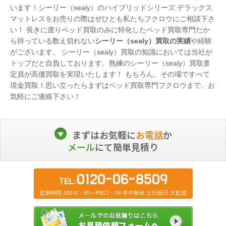
います！シーリー（sealy）のハイブリッドシリーズ デラックス
マットレスをお売りの際はぜひとも私たちフクロウにご相談下さ
い！ 長きに渡りベッド買取のみに特化したベッド買取専門だか
ら持っている数え切れない
シーリー（sealy）買取の実績
や経験
がございます。 シーリー（sealy）買取の知識においては当社が
トップだと自負しております。熟練のシーリー（sealy）買取査
定員が高価買取を実現いたします！ もちろん、その場ですべて
現金買取！思い立ったらまずはベッド買取専門フクロウまで、お
気軽にご連絡下さい！
まずはお気軽に
お電話
か
メール
にて簡単見積り
0120-06-8509
TEL:
営業時間 AM10：00～PM22：00 年中無休 土日祝日 大歓迎