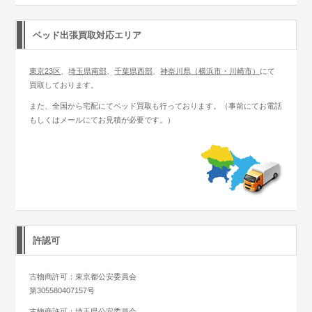
ベッド出張買取対応エリア
東京23区
、
埼玉県南部
、
千葉県西部
、
神奈川県（横浜市・川崎市）
にて
買取しております。
また、全国から宅配にてベッド買取も行っております。（事前にてお電話
もしくはメールにてお見積が必要です。）
許認可
古物商許可：東京都公安委員会
第305580407157号
古物商許可：埼玉県公安委員会