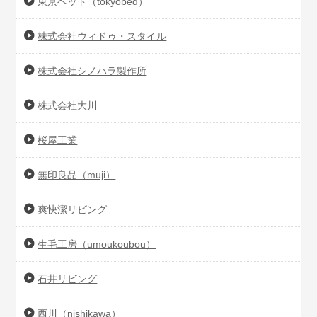
東京ベッド（tokyobed）
株式会社ウィドゥ・スタイル
株式会社シノハラ製作所
株式会社大川
桜屋工業
無印良品（muji）
爽快潔リビング
生毛工房（umoukoubou）
石井リビング
西川（nishikawa）