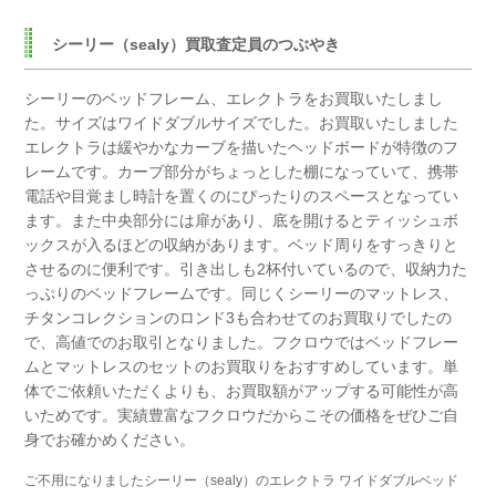
シーリー（sealy）買取査定員のつぶやき
シーリーのベッドフレーム、エレクトラをお買取いたしまし
た。
サイズはワイドダブルサイズでした。
お買取いたしました
エレクトラは緩やかなカーブを描いたヘッドボードが特徴のフ
レームです。
カーブ部分がちょっとした棚になっていて、携帯
電話や目覚まし時計を置くのにぴったりのスペースとなってい
ます。
また中央部分には扉があり、底を開けるとティッシュボ
ックスが入るほどの収納があります。
ベッド周りをすっきりと
させるのに便利です。
引き出しも2杯付いているので、収納力た
っぷりのベッドフレームです。
同じくシーリーのマットレス、
チタンコレクションのロンド3も合わせてのお買取りでしたの
で、
高値でのお取引となりました。
フクロウではベッドフレー
ムとマットレスのセットのお買取りをおすすめしています。
単
体でご依頼いただくよりも、お買取額がアップする可能性が高
いためです。
実績豊富なフクロウだからこその価格をぜひご自
身でお確かめください。
ご不用になりましたシーリー（sealy）のエレクトラ ワイドダブルベッド