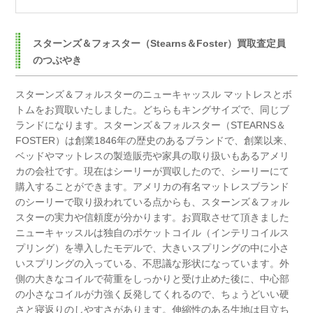
スターンズ＆フォスター（Stearns＆Foster）買取査定員
のつぶやき
スターンズ＆フォルスターのニューキャッスル マットレスとボ
トムをお買取いたしました。
どちらもキングサイズで、同じブ
ランドになります。
スターンズ＆フォルスター（STEARNS＆
FOSTER）は創業1846年の歴史のあるブランドで、
創業以来、
ベッドやマットレスの製造販売や家具の取り扱いもあるアメリ
カの会社です。
現在はシーリーが買収したので、シーリーにて
購入することができます。
アメリカの有名マットレスブランド
のシーリーで取り扱われている点からも、
スターンズ＆フォル
スターの実力や信頼度が分かります。
お買取させて頂きました
ニューキャッスルは独自のポケットコイル（インテリコイルス
プリング）を導入したモデルで、
大きいスプリングの中に小さ
いスプリングの入っている、不思議な形状になっています。
外
側の大きなコイルで荷重をしっかりと受け止めた後に、
中心部
の小さなコイルが力強く反発してくれるので、ちょうどいい硬
さと寝返りのしやすさがあります。
伸縮性のある生地は目立ち