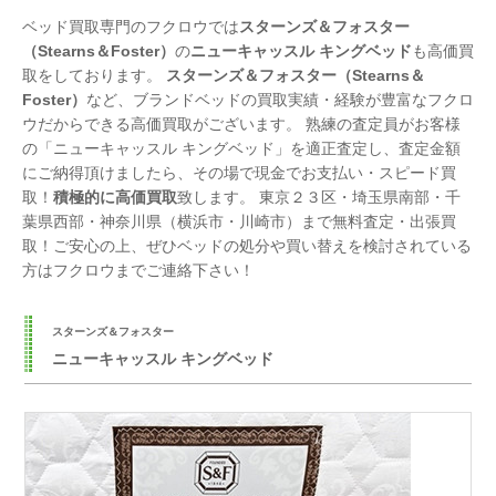
ベッド買取専門のフクロウでは
スターンズ＆フォスター
（Stearns＆Foster）
の
ニューキャッスル キングベッド
も高価買
取をしております。
スターンズ＆フォスター（Stearns＆
Foster）
など、ブランドベッドの買取実績・経験が豊富なフクロ
ウだからできる高価買取がございます。 熟練の査定員がお客様
の「ニューキャッスル キングベッド」を適正査定し、査定金額
にご納得頂けましたら、その場で現金でお支払い・スピード買
取！
積極的に高価買取
致します。 東京２３区・埼玉県南部・千
葉県西部・神奈川県（横浜市・川崎市）まで無料査定・出張買
取！ご安心の上、ぜひベッドの処分や買い替えを検討されている
方はフクロウまでご連絡下さい！
スターンズ＆フォスター
ニューキャッスル キングベッド