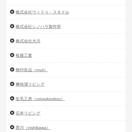
株式会社ウィドゥ・スタイル
株式会社シノハラ製作所
株式会社大川
桜屋工業
無印良品（muji）
爽快潔リビング
生毛工房（umoukoubou）
石井リビング
西川（nishikawa）