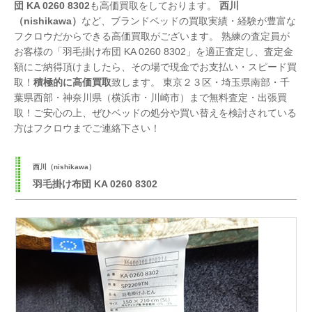
団 KA 0260 8302
も高価買取をしております。
西川
（nishikawa）
など、ブランドベッドの買取実績・経験が豊富な
フクロウだからできる高価買取がございます。 熟練の査定員が
お客様の「羽毛掛け布団 KA 0260 8302」を適正査定し、査定金
額にご納得頂けましたら、その場で現金でお支払い・スピード買
取！
積極的に高価買取
致します。 東京２３区・埼玉県南部・千
葉県西部・神奈川県（横浜市・川崎市）まで無料査定・出張買
取！ご安心の上、ぜひベッドの処分や買い替えを検討されている
方はフクロウまでご連絡下さい！
西川（nishikawa）
羽毛掛け布団 KA 0260 8302