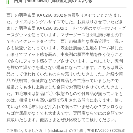
西川（nishikawa）買取査定員のつぶやき
西川の羽毛布団 KA 0260 8302をお買取りさせていただきまし
た。
サイズはシングルサイズでした。
お買取りさせていただき
ました羽毛布団 KA 0260 8302は、
ドイツ産のマザーホワイトグ
ースダウンを使っています。
マザーグースは羽毛掛け布団の中
でもハイグレードタイプで、
西川の徹底的な商品管理で、温か
さも段違いとなっています。
表面は肌面の生地をドーム状にた
わませてフィット感を高め、
中央列の肌面生地を多く使うこと
でさらにフィット感をアップさせています。
これにより、隙間
を埋めて温かさを逃さない構造になっています。
こちらは展示
品として使われていたものをお売りいただきました。
外袋や商
品の説明書、保証書などの付属品も全て揃っていましたので、
通常よりも少し上乗せした金額でお買取りさせていただきまし
た。
羽毛布団は新品に近い状態のものや付属品が揃っているも
のは、
相場よりも高い金額で取引される傾向にあります。
使っ
ていない羽毛布団など押入れで眠っていませんか？
フクロウな
らば付属品がなくても大丈夫です。
専門店ならではの金額でお
買取いたします。
他店さまとぜひ比較してご検討ください。
ご不用になりました西川（nishikawa）の羽毛掛け布団 KA 0260 8302買取