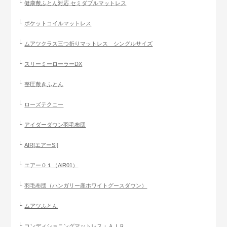
健康敷ふとん対応 セミダブルマットレス
ポケットコイルマットレス
ムアツクラス三つ折りマットレス シングルサイズ
スリーミーローラーDX
整圧敷きふとん
ローズテクニー
アイダーダウン羽毛布団
AIR[エアーSI]
エアー０１（AiR01）
羽毛布団（ハンガリー産ホワイトグースダウン）
ムアツふとん
コンディショニングマットレス・ＡＩＲ