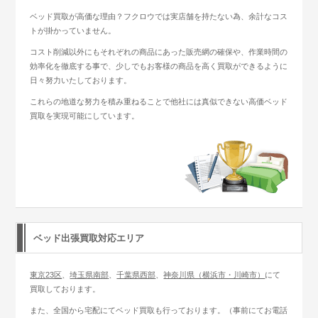
ベッド買取が高価な理由？フクロウでは実店舗を持たない為、余計なコス
トが掛かっていません。
コスト削減以外にもそれぞれの商品にあった販売網の確保や、作業時間の
効率化を徹底する事で、少しでもお客様の商品を高く買取ができるように
日々努力いたしております。
これらの地道な努力を積み重ねることで他社には真似できない高価ベッド
買取を実現可能にしています。
ベッド出張買取対応エリア
東京23区
、
埼玉県南部
、
千葉県西部
、
神奈川県（横浜市・川崎市）
にて
買取しております。
また、全国から宅配にてベッド買取も行っております。（事前にてお電話