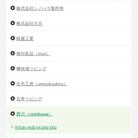
株式会社シノハラ製作所
株式会社大川
桜屋工業
無印良品（muji）
爽快潔リビング
生毛工房（umoukoubou）
石井リビング
西川（nishikawa）
羽毛掛け布団 KA 0260 8302