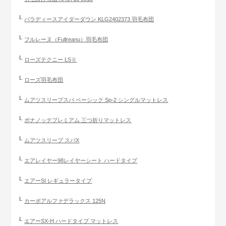
パラディースアイダーダウン KLG2402373 羽毛布団
フルレーヌ（Fullreanu）羽毛布団
ローズテクニー LSⅡ
ローズ羽毛布団
ムアツスリープスパ ベーシック Sp-2 シングルマットレス
ボナノッテプレミアム 三つ折りマットレス
ムアツスリープ スパX
エアレイヤー98レイヤーシート ハードタイプ
エアーSI レギュラータイプ
カーボアルファデラックス 125N
エアーSX-H ハードタイプ マットレス