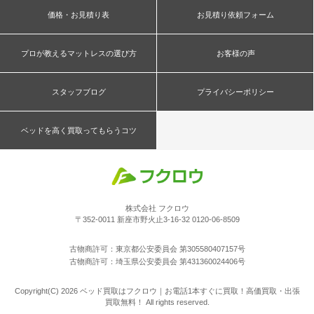
価格・お見積り表
お見積り依頼フォーム
プロが教えるマットレスの選び方
お客様の声
スタッフブログ
プライバシーポリシー
ベッドを高く買取ってもらうコツ
株式会社 フクロウ
〒352-0011 新座市野火止3-16-32 0120-06-8509
古物商許可：東京都公安委員会 第305580407157号
古物商許可：埼玉県公安委員会 第431360024406号
Copyright(C) 2026 ベッド買取はフクロウ｜お電話1本すぐに買取！高価買取・出張
買取無料！ All rights reserved.