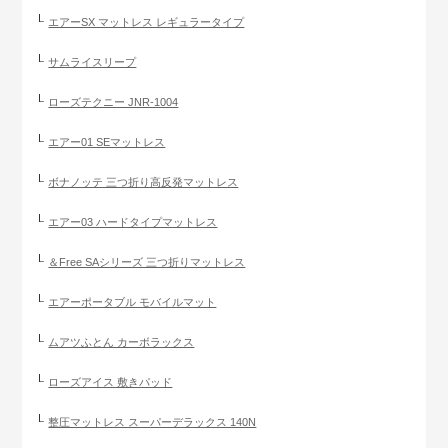
エアーSX マットレス レギュラータイプ
サムライスリープ
ローズテクニー JNR-1004
エアー01 SEマットレス
ボナノッテ 三つ折り高反発マットレス
エアー03 ハードタイプマットレス
＆Free SAシリーズ 三つ折りマットレス
エアーポータブル モバイルマット
ムアツふとん カーボラックス
ローズアイス 敷きパッド
整圧マットレス スーパーデラックス 140N