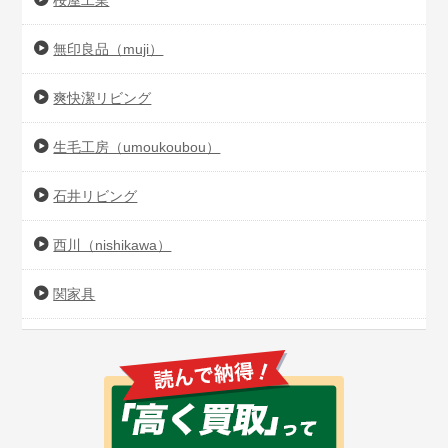
桜屋工業
無印良品（muji）
爽快潔リビング
生毛工房（umoukoubou）
石井リビング
西川（nishikawa）
関家具