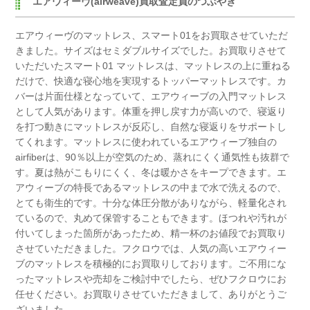
エアウィーヴ(airweave)買取査定員のつぶやき
エアウィーヴのマットレス、スマート01をお買取させていただ
きました。
サイズはセミダブルサイズでした。
お買取りさせて
いただいたスマート01 マットレスは、
マットレスの上に重ねる
だけで、快適な寝心地を実現するトッパーマットレスです。
カ
バーは片面仕様となっていて、エアウィーブの入門マットレス
として人気があります。
体重を押し戻す力が高いので、寝返り
を打つ動きにマットレスが反応し、
自然な寝返りをサポートし
てくれます。
マットレスに使われているエアウィーブ独自の
airfiberは、
90％以上が空気のため、蒸れにくく通気性も抜群で
す。
夏は熱がこもりにくく、冬は暖かさをキープできます。
エ
アウィーブの特長であるマットレスの中まで水で洗えるので、
とても衛生的です。
十分な体圧分散がありながら、軽量化され
ているので、
丸めて保管することもできます。
ほつれや汚れが
付いてしまった箇所があったため、
精一杯のお値段でお買取り
させていただきました。
フクロウでは、人気の高いエアウィー
ブのマットレスを積極的にお買取りしております。
ご不用にな
ったマットレスや売却をご検討中でしたら、
ぜひフクロウにお
任せください。
お買取りさせていただきまして、ありがとうご
ざいました。