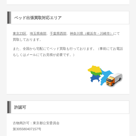
ベッド出張買取対応エリア
東京23区
、
埼玉県南部
、
千葉県西部
、
神奈川県（横浜市・川崎市）
にて
買取しております。
また、全国から宅配にてベッド買取も行っております。（事前にてお電話
もしくはメールにてお見積が必要です。）
許認可
古物商許可：東京都公安委員会
第305580407157号