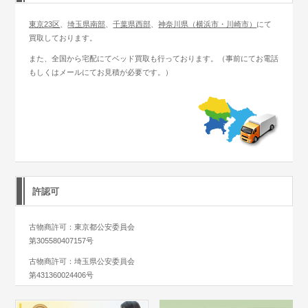
東京23区
、
埼玉県南部
、
千葉県西部
、
神奈川県（横浜市・川崎市）
にて
買取しております。
また、全国から宅配にてベッド買取も行っております。（事前にてお電話
もしくはメールにてお見積が必要です。）
許認可
古物商許可：東京都公安委員会
第305580407157号
古物商許可：埼玉県公安委員会
第431360024406号