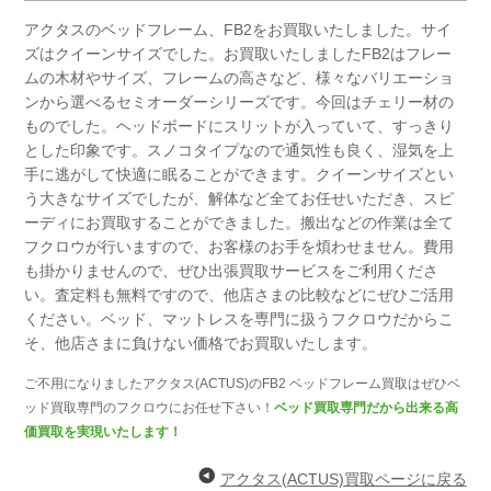
アクタスのベッドフレーム、FB2をお買取いたしました。
サイ
ズはクイーンサイズでした。
お買取いたしましたFB2はフレー
ムの木材やサイズ、フレームの高さなど、
様々なバリエーショ
ンから選べるセミオーダーシリーズです。
今回はチェリー材の
ものでした。
ヘッドボードにスリットが入っていて、すっきり
とした印象です。
スノコタイプなので通気性も良く、湿気を上
手に逃がして快適に眠ることができます。
クイーンサイズとい
う大きなサイズでしたが、解体など全てお任せいただき、
スピ
ーディにお買取することができました。
搬出などの作業は全て
フクロウが行いますので、お客様のお手を煩わせません。
費用
も掛かりませんので、ぜひ出張買取サービスをご利用くださ
い。
査定料も無料ですので、他店さまの比較などにぜひご活用
ください。
ベッド、マットレスを専門に扱うフクロウだからこ
そ、
他店さまに負けない価格でお買取いたします。
ご不用になりましたアクタス(ACTUS)のFB2 ベッドフレーム買取はぜひベ
ッド買取専門のフクロウにお任せ下さい！
ベッド買取専門だから出来る高
価買取を実現いたします！
アクタス(ACTUS)買取ページに戻る