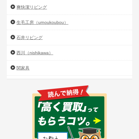
爽快潔リビング
生毛工房（umoukoubou）
石井リビング
西川（nishikawa）
関家具