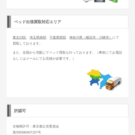
ベッド出張買取対応エリア
東京23区
、
埼玉県南部
、
千葉県西部
、
神奈川県（横浜市・川崎市）
にて
買取しております。
また、全国から宅配にてベッド買取も行っております。（事前にてお電話
もしくはメールにてお見積が必要です。）
許認可
古物商許可：東京都公安委員会
第305580407157号