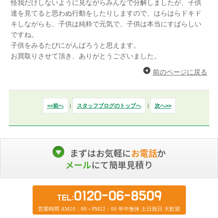
怪我だけしないように見ながらみんなで分解しましたが、子供
達を見てると思わぬ行動をしたりしますので、はらはらドキド
キしながらも、子供は純粋で元気で、子供は本当にすばらしい
ですね。
子供をみるたびにがんばろうと思えます。
お買取りさせて頂き、ありがとうございました。
前のページに戻る
<<前へ
|
スタッフブログのトップへ
|
次へ>>
まずはお気軽に
お電話
か
メール
にて簡単見積り
0120-06-8509
TEL:
営業時間 AM10：00～PM22：00 年中無休 土日祝日 大歓迎