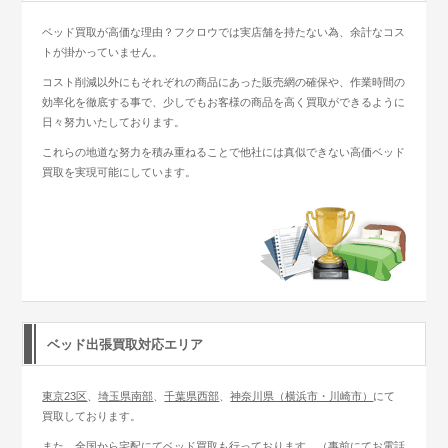
ベッド買取が高価な理由？フクロウでは実店舗を持たない為、余計なコス
トが掛かっていません。
コスト削減以外にもそれぞれの商品にあった販売網の確保や、作業時間の
効率化を徹底する事で、少しでもお客様の商品を高く買取ができるように
日々努力いたしております。
これらの地道な努力を積み重ねることで他社には真似できない高価ベッド
買取を実現可能にしています。
ベッド出張買取対応エリア
東京23区
、
埼玉県南部
、
千葉県西部
、
神奈川県（横浜市・川崎市）
にて
買取しております。
また、全国から宅配にてベッド買取も行っております。（事前にてお電話