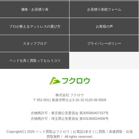
価格・お見積り表
お見積り依頼フォーム
プロが教えるマットレスの選び方
お客様の声
スタッフブログ
プライバシーポリシー
ベッドを高く買取ってもらうコツ
株式会社 フクロウ
〒352-0011 新座市野火止3-16-32 0120-06-8509
古物商許可：東京都公安委員会 第305580407157号
古物商許可：埼玉県公安委員会 第431360024406号
Copyright(C) 2026 ベッド買取はフクロウ｜お電話1本すぐに買取！高価買取・出張
買取無料！ All rights reserved.