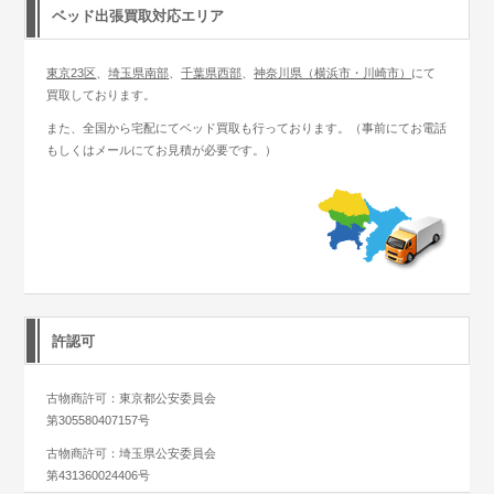
ベッド出張買取対応エリア
東京23区
、
埼玉県南部
、
千葉県西部
、
神奈川県（横浜市・川崎市）
にて
買取しております。
また、全国から宅配にてベッド買取も行っております。（事前にてお電話
もしくはメールにてお見積が必要です。）
許認可
古物商許可：東京都公安委員会
第305580407157号
古物商許可：埼玉県公安委員会
第431360024406号