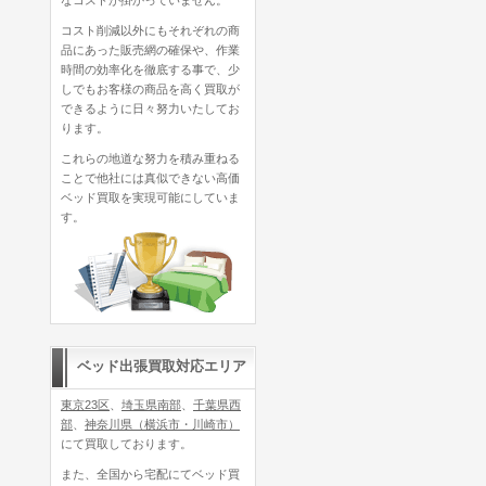
コスト削減以外にもそれぞれの商
品にあった販売網の確保や、作業
時間の効率化を徹底する事で、少
しでもお客様の商品を高く買取が
できるように日々努力いたしてお
ります。
これらの地道な努力を積み重ねる
ことで他社には真似できない高価
ベッド買取を実現可能にしていま
す。
ベッド出張買取対応エリア
東京23区
、
埼玉県南部
、
千葉県西
部
、
神奈川県（横浜市・川崎市）
にて買取しております。
また、全国から宅配にてベッド買