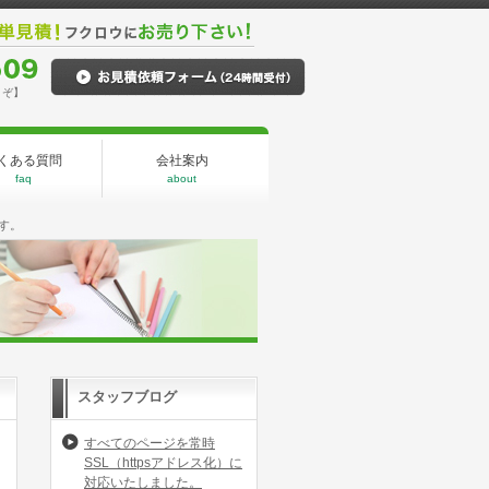
うぞ】
くある質問
会社案内
faq
about
す。
スタッフブログ
すべてのページを常時
SSL（httpsアドレス化）に
対応いたしました。