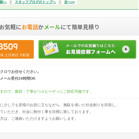
<前へ
|
スタッフブログのトップへ
|
次へ>>
お気軽に
お電話
か
メール
にて簡単見積り
8509
中無休 土日祝日 大歓迎
クロウお任せください。
00）／メール受付24時間OK
すので、親切・丁寧かつスピーディにご対応可能です。
に少しでも皆様のお役に立ちながら、無駄を省いた社会創りを目指し、
ていただき、社会に根付く事を目標に致しております。
方は、ご連絡いただけますようお願いします。