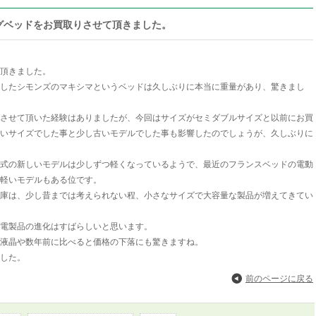
グベッドをお買取りさせて頂きました。
頂きました。
したシモンズのマキシマというベッドは久しぶりに本当に重量があり、驚きまし
させて頂いた経験はありましたが、今回はサイズがセミダブルサイズと以前にお買
いサイズでした事と少し古いモデルでした事も影響したのでしょうが、久しぶりに
式の新しいモデルは少しずつ軽くなっているようで、最近のフランスベッドの電動
軽いモデルもある位です。
庫は、少し昔までは考えられない程、小さなサイズで大容量な製品が増えてきてい
電製品の進化はすばらしいと思います。
液晶や数年前に比べると価格の下落にも驚きますね。
した。
前のページに戻る